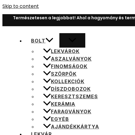
Skip to content
Természetesen a legjobbat! Ahol a hagyomány és term
BOLT
LEKVÁROK
ASZALVÁNYOK
FINOMSÁGOK
SZÖRPÖK
KOLLEKCIÓK
DÍSZDOBOZOK
KERESZTSZEMES
KERÁMIA
FARAGVÁNYOK
EGYÉB
AJÁNDÉKKÁRTYA
LEKVÁR